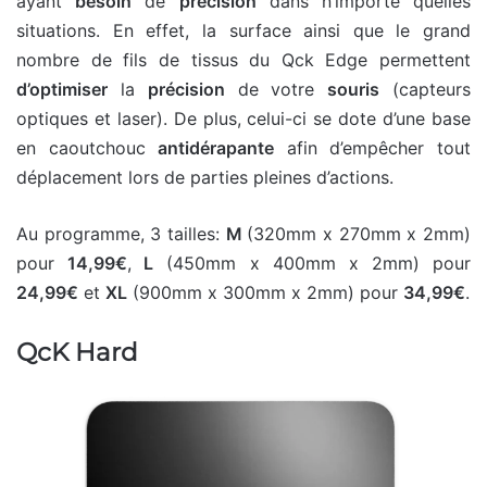
ayant
besoin
de
précision
dans n’importe quelles
situations. En effet, la surface ainsi que le grand
nombre de fils de tissus du Qck Edge permettent
d’optimiser
la
précision
de votre
souris
(capteurs
optiques et laser). De plus, celui-ci se dote d’une base
en caoutchouc
antidérapante
afin d’empêcher tout
déplacement lors de parties pleines d’actions.
Au programme, 3 tailles:
M
(320mm x 270mm x 2mm)
pour
14,99€
,
L
(450mm x 400mm x 2mm) pour
24,99€
et
XL
(900mm x 300mm x 2mm) pour
34,99€
.
QcK Hard