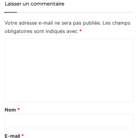
Laisser un commentaire
Votre adresse e-mail ne sera pas publiée.
Les champs
obligatoires sont indiqués avec
*
C
o
m
m
e
n
t
a
Nom
*
i
r
e
E-mail
*