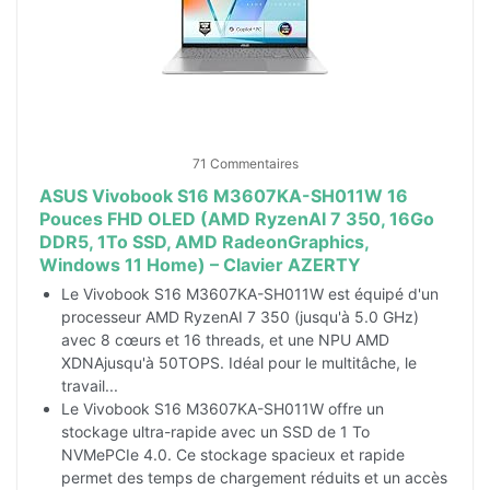
71 Commentaires
ASUS Vivobook S16 M3607KA-SH011W 16
Pouces FHD OLED (AMD RyzenAI 7 350, 16Go
DDR5, 1To SSD, AMD RadeonGraphics,
Windows 11 Home) – Clavier AZERTY
Le Vivobook S16 M3607KA-SH011W est équipé d'un
processeur AMD RyzenAI 7 350 (jusqu'à 5.0 GHz)
avec 8 cœurs et 16 threads, et une NPU AMD
XDNAjusqu'à 50TOPS. Idéal pour le multitâche, le
travail...
Le Vivobook S16 M3607KA-SH011W offre un
stockage ultra-rapide avec un SSD de 1 To
NVMePCIe 4.0. Ce stockage spacieux et rapide
permet des temps de chargement réduits et un accès