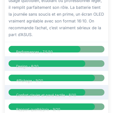
usage quotidien, étudiant ou professionnel léger,
il remplit parfaitement son rôle. La batterie tient
la journée sans soucis et en prime, un écran OLED
vraiment agréable avec son format 16:10. On
recommande l’achat, c’est vraiment sérieux de la
part d’ASUS.
Performances -
7.5/10
Design -
8/10
Affichage -
9/10
Confort clavier et pavé tactile -
8/10
Rapport qualité/prix -
9/10