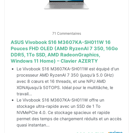
71 Commentaires
ASUS Vivobook S16 M3607KA-SH011W 16
Pouces FHD OLED (AMD RyzenAI 7 350, 16Go
DDR5, 1To SSD, AMD RadeonGraphics,
Windows 11 Home) – Clavier AZERTY
Le Vivobook S16 M3607KA-SH011W est équipé d'un
processeur AMD RyzenAI 7 350 (jusqu'à 5.0 GHz)
avec 8 cœurs et 16 threads, et une NPU AMD
XDNAjusqu'à 50TOPS. Idéal pour le multitâche, le
travail...
Le Vivobook S16 M3607KA-SH011W offre un
stockage ultra-rapide avec un SSD de 1 To
NVMePCIe 4.0. Ce stockage spacieux et rapide
permet des temps de chargement réduits et un accès
quasi instantan...