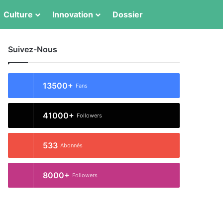
Switch skin
Rechercher
Culture
Innovation
Dossier
Suivez-Nous
13500+
Fans
41000+
Followers
533
Abonnés
8000+
Followers