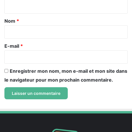
n
t
a
Nom
*
i
r
e
E-mail
*
*
Enregistrer mon nom, mon e-mail et mon site dans
le navigateur pour mon prochain commentaire.