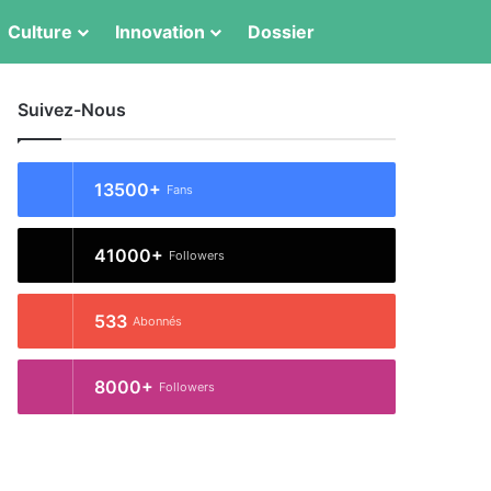
Switch skin
Rechercher
Culture
Innovation
Dossier
Suivez-Nous
13500+
Fans
41000+
Followers
533
Abonnés
8000+
Followers