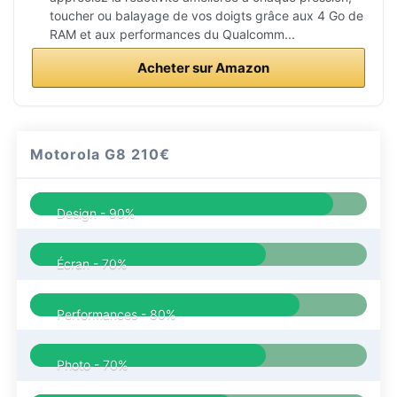
toucher ou balayage de vos doigts grâce aux 4 Go de
RAM et aux performances du Qualcomm...
Acheter sur Amazon
Motorola G8
210€
Design -
90%
Écran -
70%
Performances -
80%
Photo -
70%