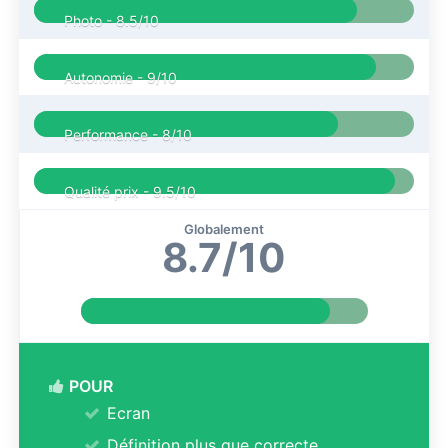
Photo -
8.5/10
Autonomie -
9/10
Performance -
8/10
Qualité prix -
9.5/10
Globalement
8.7/10
POUR
Ecran
Définition plus que correcte