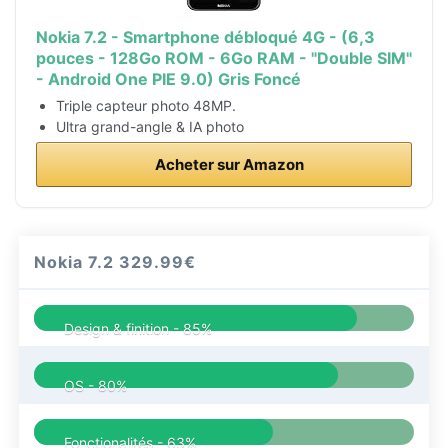
Nokia 7.2 - Smartphone débloqué 4G - (6,3
pouces - 128Go ROM - 6Go RAM - "Double SIM"
- Android One PIE 9.0) Gris Foncé
Triple capteur photo 48MP.
Ultra grand-angle & IA photo
Acheter sur Amazon
Nokia 7.2
329.99€
Design & finition -
85%
OS -
80%
Fonctionalités -
63%