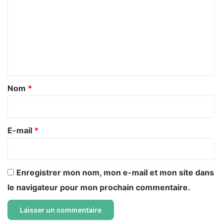
m
m
e
n
t
a
Nom
*
i
r
e
E-mail
*
*
Enregistrer mon nom, mon e-mail et mon site dans
le navigateur pour mon prochain commentaire.