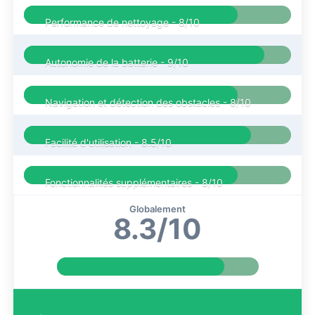
Performance de nettoyage -
8/10
Autonomie de la batterie -
9/10
Navigation et détection des obstacles -
8/10
Facilité d'utilisation -
8.5/10
Fonctionnalités supplémentaires -
8/10
Globalement
8.3/10