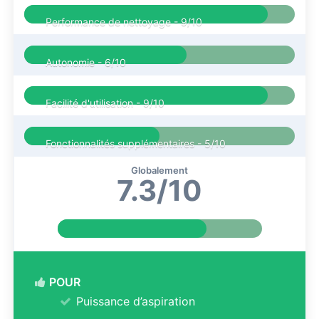
Performance de nettoyage -
9/10
Autonomie -
6/10
Facilité d'utilisation -
9/10
Fonctionnalités supplémentaires -
5/10
Globalement
7.3/10
POUR
Puissance d’aspiration