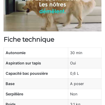
Fiche technique
Autonomie
30 min
Aspiration sur tapis
Oui
Capacité bac poussière
0,6 L
Base
A poser
Serpillière
Non
Poids
3,1 kg