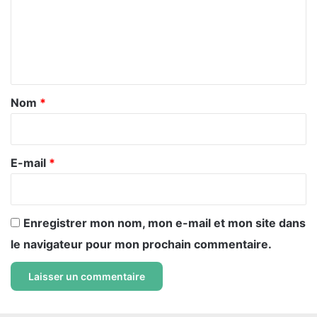
m
e
n
t
a
Nom
*
i
r
e
E-mail
*
*
Enregistrer mon nom, mon e-mail et mon site dans
le navigateur pour mon prochain commentaire.