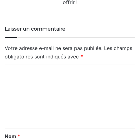
offrir !
Website
Laisser un commentaire
Votre adresse e-mail ne sera pas publiée.
Les champs
obligatoires sont indiqués avec
*
C
o
m
m
e
n
t
a
Nom
*