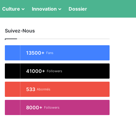
Switch skin
Rechercher
Culture
Innovation
Dossier
Suivez-Nous
13500+
Fans
41000+
Followers
533
Abonnés
8000+
Followers