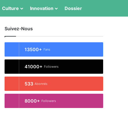
Switch skin
Rechercher
Culture
Innovation
Dossier
Suivez-Nous
13500+
Fans
41000+
Followers
533
Abonnés
8000+
Followers