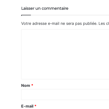
Laisser un commentaire
Votre adresse e-mail ne sera pas publiée.
Les c
C
o
m
m
e
n
t
a
Nom
*
i
r
e
E-mail
*