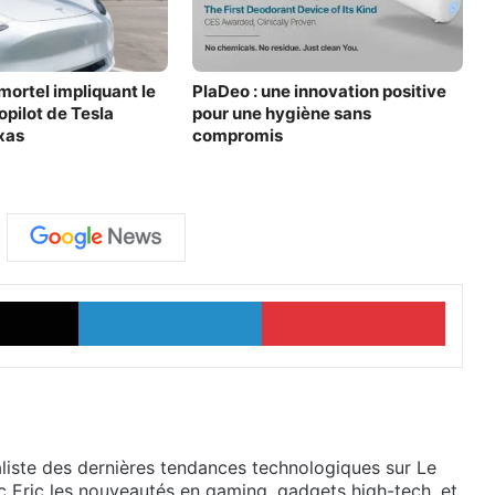
mortel impliquant le
PlaDeo : une innovation positive
pilot de Tesla
pour une hygiène sans
xas
compromis
X
Linkedin
Pinter
liste des dernières tendances technologiques sur Le
 Eric les nouveautés en gaming, gadgets high-tech, et