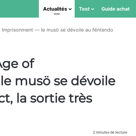
Actualités
Test
Guide achat
f Imprisonment — le musö se dévoile au Nintendo
Age of
e musö se dévoile
, la sortie très
2 minutes de lecture