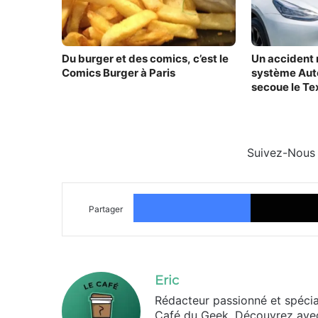
Du burger et des comics, c’est le
Un accident 
Comics Burger à Paris
système Auto
secoue le Te
Suivez-Nous
Facebook
Partager
Eric
Rédacteur passionné et spécia
Café du Geek. Découvrez avec