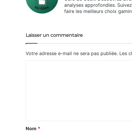
analyses approfondies. Suivez l
faire les meilleurs choix gamin
Laisser un commentaire
Votre adresse e-mail ne sera pas publiée.
Les c
C
o
m
m
e
n
t
a
Nom
*