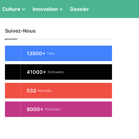
Switch skin
Rechercher
Culture
Innovation
Dossier
Suivez-Nous
13500+
Fans
41000+
Followers
533
Abonnés
8000+
Followers