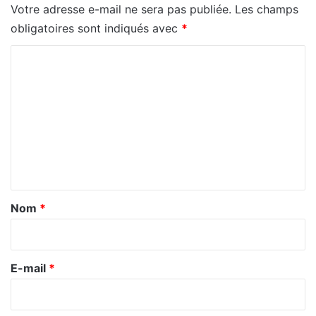
Votre adresse e-mail ne sera pas publiée.
Les champs
obligatoires sont indiqués avec
*
C
o
m
m
e
n
t
a
Nom
*
i
r
e
E-mail
*
*