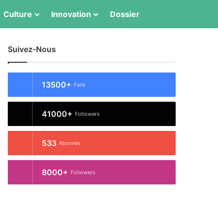
Switch skin
Rechercher
Culture
Innovation
Dossier
Suivez-Nous
13500+
Fans
41000+
Followers
533
Abonnés
8000+
Followers