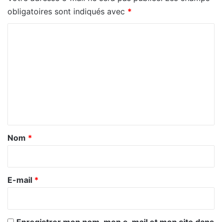
obligatoires sont indiqués avec
*
C
o
m
m
e
n
t
a
Nom
*
i
r
e
E-mail
*
*