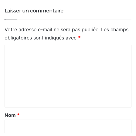
Laisser un commentaire
Votre adresse e-mail ne sera pas publiée.
Les champs
obligatoires sont indiqués avec
*
C
o
m
m
e
n
t
a
Nom
*
i
r