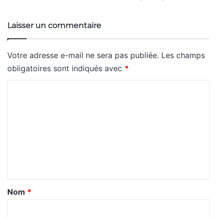
Laisser un commentaire
Votre adresse e-mail ne sera pas publiée.
Les champs
obligatoires sont indiqués avec
*
C
o
m
m
e
n
t
a
Nom
*
i