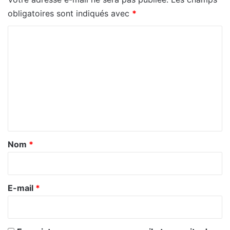
obligatoires sont indiqués avec
*
C
o
m
m
e
n
t
a
Nom
*
i
r
e
E-mail
*
*