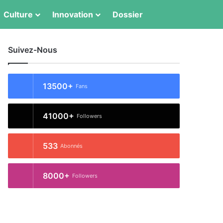
Switch skin
Rechercher
Culture
Innovation
Dossier
Suivez-Nous
13500+
Fans
41000+
Followers
533
Abonnés
8000+
Followers