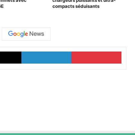
ommets avec
chargeurs puissants et ultra-
GE
compacts séduisants
X
Linkedin
Pinter