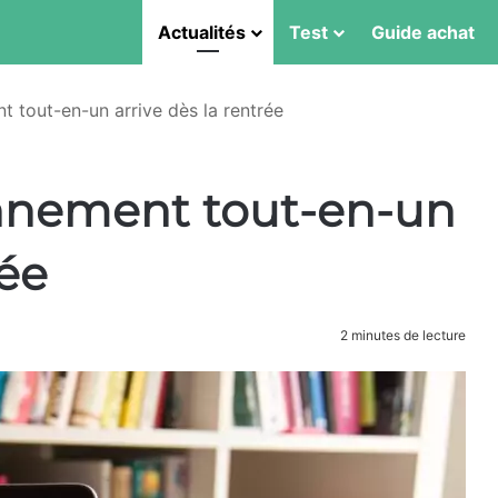
Actualités
Test
Guide achat
t tout-en-un arrive dès la rentrée
onnement tout-en-un
rée
2 minutes de lecture