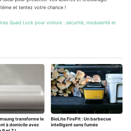
stème et tentez votre chance !
ires Quad Lock pour voiture : sécurité, modularité et
amsung transforme le
BioLite FirePit : Un barbecue
nt à domicile avec
intelligent sans fumée
9 et 7 !