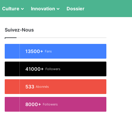
Culture
Innovation
Dossier
Switch skin
Rechercher
Suivez-Nous
13500+
Fans
41000+
Followers
533
Abonnés
8000+
Followers