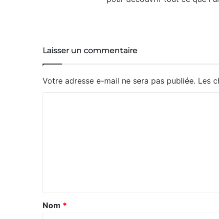
We
bsi
te
Laisser un commentaire
Votre adresse e-mail ne sera pas publiée.
Les c
C
o
m
m
e
n
t
a
Nom
*
i