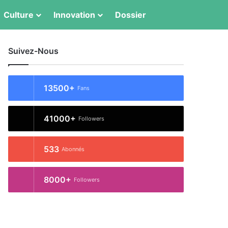
Switch skin
Rechercher
Culture
Innovation
Dossier
Suivez-Nous
13500+
Fans
41000+
Followers
533
Abonnés
8000+
Followers