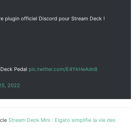
e plugin officiel Discord pour Stream Deck !
m Deck Pedal
pic.twitter.com/E4YkHeAdn8
25, 2022
icle
Stream Deck Mini : Elgato simplifie la vie des