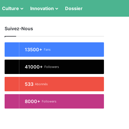
Switch skin
Rechercher
Culture
Innovation
Dossier
Suivez-Nous
13500+
Fans
41000+
Followers
533
Abonnés
8000+
Followers