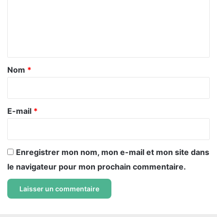
m
e
n
t
a
Nom
*
i
r
e
E-mail
*
*
Enregistrer mon nom, mon e-mail et mon site dans
le navigateur pour mon prochain commentaire.