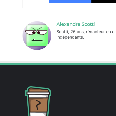
Alexandre Scotti
Scotti, 26 ans, rédacteur en c
indépendants.
X
Linkedin