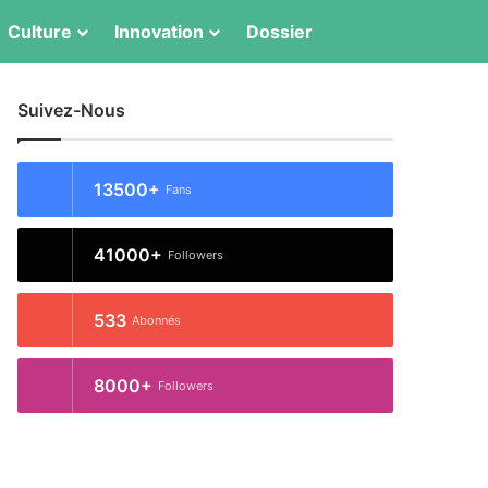
Switch skin
Rechercher
Culture
Innovation
Dossier
Suivez-Nous
13500+
Fans
41000+
Followers
533
Abonnés
8000+
Followers