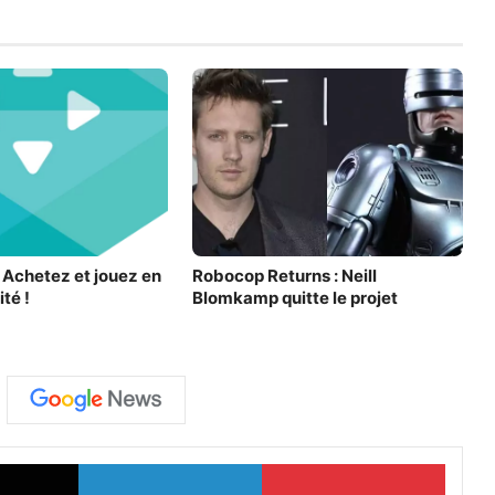
– Achetez et jouez en
Robocop Returns : Neill
ité !
Blomkamp quitte le projet
X
Linkedin
Pinter