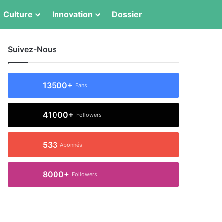
Switch skin
Rechercher
Culture
Innovation
Dossier
Suivez-Nous
13500+
Fans
41000+
Followers
533
Abonnés
8000+
Followers