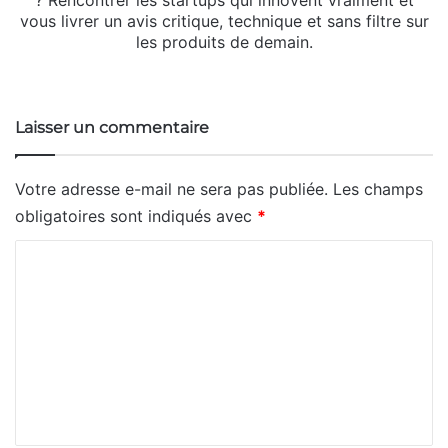
vous livrer un avis critique, technique et sans filtre sur
les produits de demain.
Website
X
Linkedin
Instagram
Laisser un commentaire
Votre adresse e-mail ne sera pas publiée.
Les champs
obligatoires sont indiqués avec
*
C
o
m
m
e
n
t