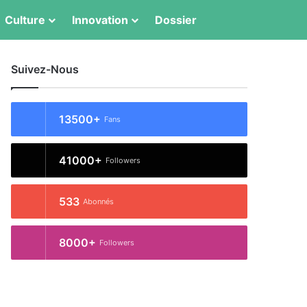
Switch skin
Rechercher
Culture
Innovation
Dossier
Suivez-Nous
13500+
Fans
41000+
Followers
533
Abonnés
8000+
Followers