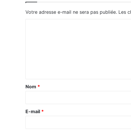
Votre adresse e-mail ne sera pas publiée.
Les c
C
o
m
m
e
n
t
a
Nom
*
i
r
e
E-mail
*
*