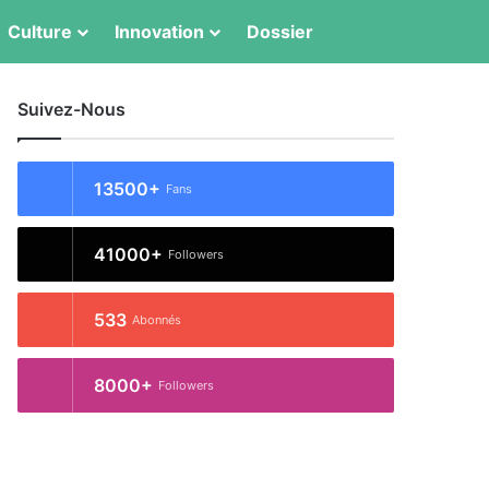
Switch skin
Rechercher
Culture
Innovation
Dossier
Suivez-Nous
13500+
Fans
41000+
Followers
533
Abonnés
8000+
Followers