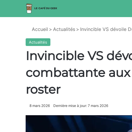
Accueil
>
Actualités
>
Invincible VS dévoile D
Actualités
Invincible VS dévo
combattante aux c
roster
8 mars 2026
Dernière mise à jour: 7 mars 2026