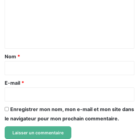
m
m
e
n
t
a
Nom
*
i
r
e
E-mail
*
*
Enregistrer mon nom, mon e-mail et mon site dans
le navigateur pour mon prochain commentaire.