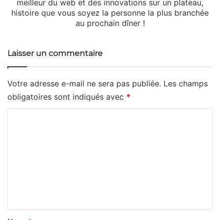
meilleur du web et des innovations sur un plateau,
histoire que vous soyez la personne la plus branchée
au prochain dîner !
Laisser un commentaire
Votre adresse e-mail ne sera pas publiée.
Les champs
obligatoires sont indiqués avec
*
C
o
m
m
e
n
t
a