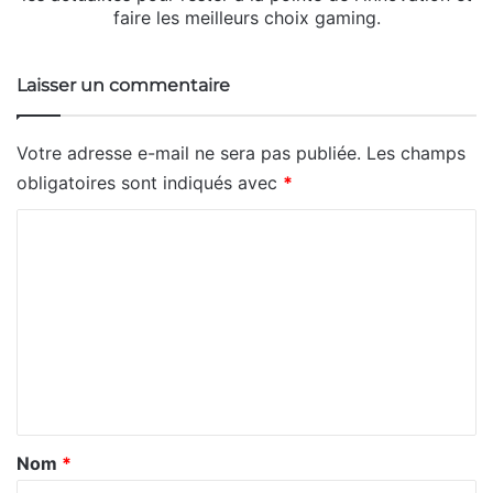
faire les meilleurs choix gaming.
Laisser un commentaire
Votre adresse e-mail ne sera pas publiée.
Les champs
obligatoires sont indiqués avec
*
C
o
m
m
e
n
t
a
Nom
*
i