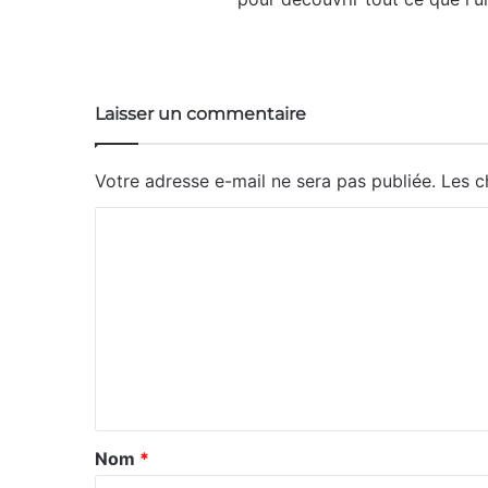
Website
Laisser un commentaire
Votre adresse e-mail ne sera pas publiée.
Les c
C
o
m
m
e
n
t
a
Nom
*
i