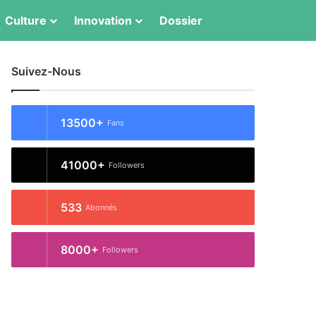
Switch skin
Rechercher
Culture
Innovation
Dossier
Suivez-Nous
13500+
Fans
41000+
Followers
533
Abonnés
8000+
Followers