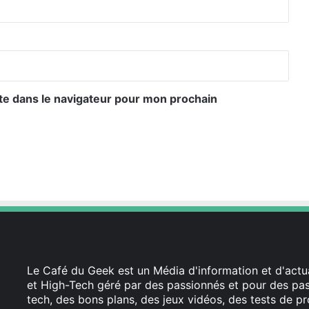
te dans le navigateur pour mon prochain
Le Café du Geek est un Média d'information et d'actua
et High-Tech géré par des passionnés et pour des pass
tech, des bons plans, des jeux vidéos, des tests de pr