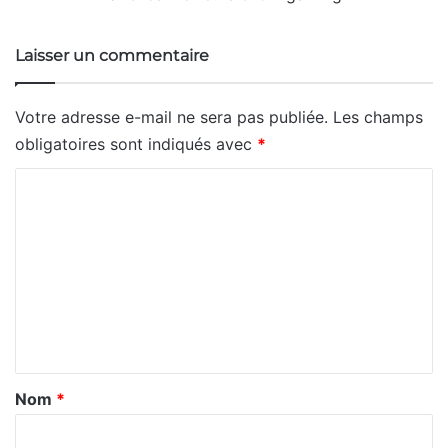
Laisser un commentaire
Votre adresse e-mail ne sera pas publiée.
Les champs
obligatoires sont indiqués avec
*
C
o
m
m
e
n
t
a
Nom
*
i