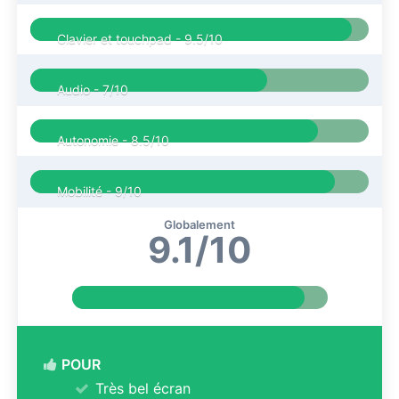
Clavier et touchpad -
9.5/10
Audio -
7/10
Autonomie -
8.5/10
Mobilité -
9/10
Globalement
9.1/10
POUR
Très bel écran