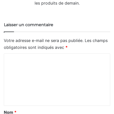
les produits de demain.
Website
X
Linkedin
Instagram
Laisser un commentaire
Votre adresse e-mail ne sera pas publiée.
Les champs
obligatoires sont indiqués avec
*
C
o
m
m
e
n
t
a
Nom
*