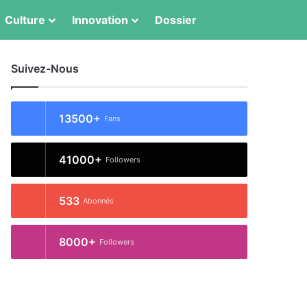
Switch skin
Rechercher
Culture
Innovation
Dossier
Suivez-Nous
13500+
Fans
41000+
Followers
533
Abonnés
8000+
Followers