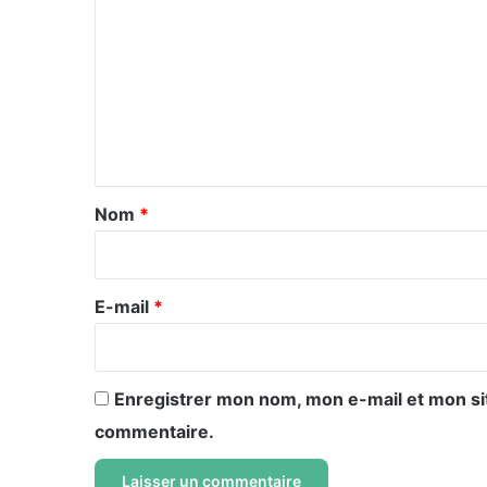
o
m
m
e
n
t
a
Nom
*
i
r
e
E-mail
*
*
Enregistrer mon nom, mon e-mail et mon si
commentaire.