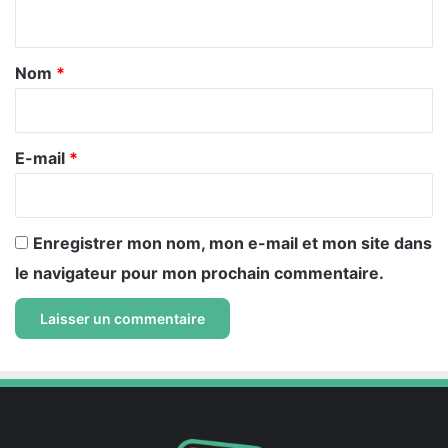
n
t
a
Nom
*
i
r
e
E-mail
*
*
Enregistrer mon nom, mon e-mail et mon site dans
le navigateur pour mon prochain commentaire.