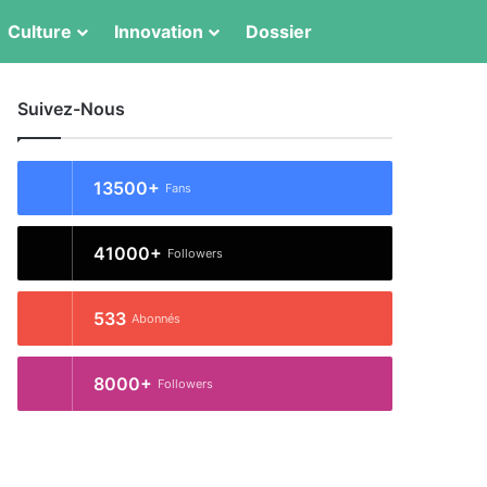
Switch skin
Rechercher
Culture
Innovation
Dossier
Suivez-Nous
13500+
Fans
41000+
Followers
533
Abonnés
8000+
Followers