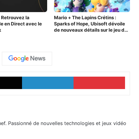
 Retrouvez la
Mario + The Lapins Crétins :
e en Direct avec le
Sparks of Hope, Ubisoft dévoile
k
de nouveaux détails sur le jeu de
stratégie !
X
Linkedin
Pinter
hef. Passionné de nouvelles technologies et jeux vidéo