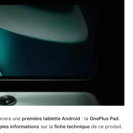
cera une
première tablette Android
: la
OnePlus Pad
.
ples informations
sur la
fiche technique
de ce produit.