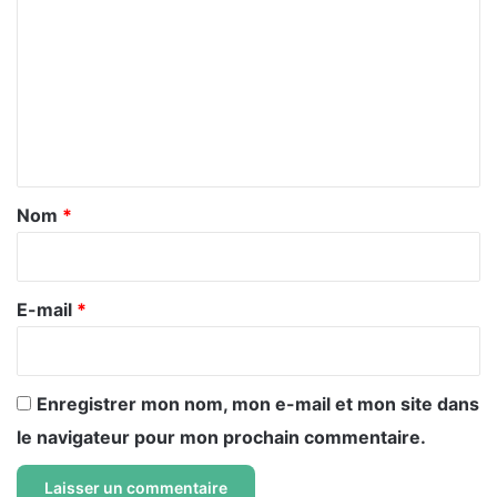
o
m
m
e
n
t
a
Nom
*
i
r
e
E-mail
*
*
Enregistrer mon nom, mon e-mail et mon site dans
le navigateur pour mon prochain commentaire.