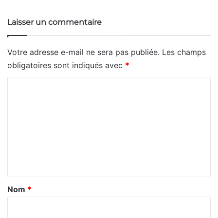
Laisser un commentaire
Votre adresse e-mail ne sera pas publiée.
Les champs
obligatoires sont indiqués avec
*
C
o
m
m
e
n
t
a
Nom
*
i
r