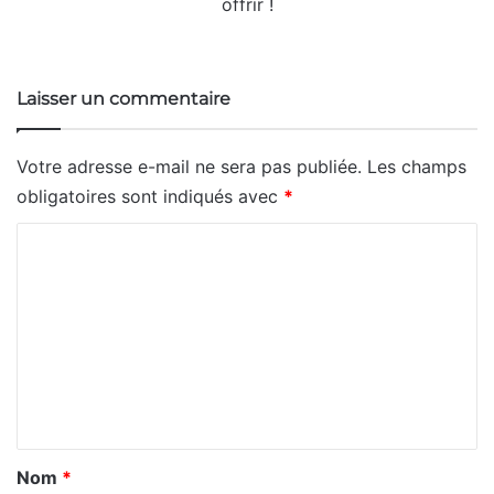
offrir !
Website
Laisser un commentaire
Votre adresse e-mail ne sera pas publiée.
Les champs
obligatoires sont indiqués avec
*
C
o
m
m
e
n
t
a
Nom
*