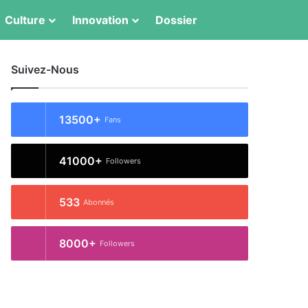
Switch skin
Rechercher
Culture
Innovation
Dossier
Suivez-Nous
13500+
Fans
41000+
Followers
533
Abonnés
8000+
Followers