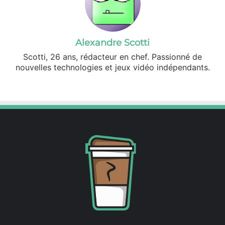
Alexandre Scotti
Scotti, 26 ans, rédacteur en chef. Passionné de
nouvelles technologies et jeux vidéo indépendants.
X
Linkedin