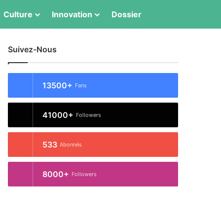
Switch skin
Rechercher
Culture
Innovation
Dossier
Suivez-Nous
13500+
Fans
41000+
Followers
533
Abonnés
8000+
Followers