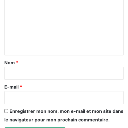
C
o
m
m
e
n
t
a
Nom
*
i
r
e
E-mail
*
*
Enregistrer mon nom, mon e-mail et mon site dans
le navigateur pour mon prochain commentaire.