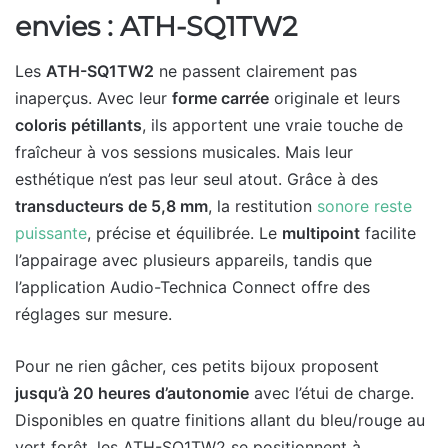
envies : ATH-SQ1TW2
Les
ATH-SQ1TW2
ne passent clairement pas
inaperçus. Avec leur
forme carrée
originale et leurs
coloris pétillants
, ils apportent une vraie touche de
fraîcheur à vos sessions musicales. Mais leur
esthétique n’est pas leur seul atout. Grâce à des
transducteurs de 5,8 mm
, la restitution
sonore reste
puissante
, précise et équilibrée. Le
multipoint
facilite
l’appairage avec plusieurs appareils, tandis que
l’application Audio-Technica Connect offre des
réglages sur mesure.
Pour ne rien gâcher, ces petits bijoux proposent
jusqu’à 20 heures d’autonomie
avec l’étui de charge.
Disponibles en quatre finitions allant du bleu/rouge au
vert forêt, les ATH-SQ1TW2 se positionnent à