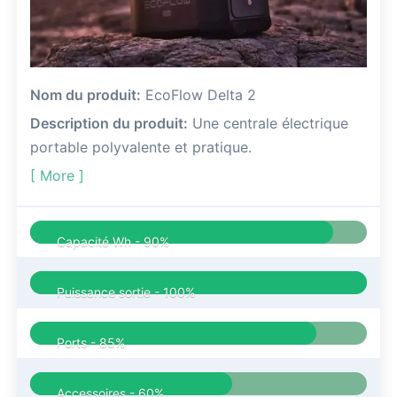
Nom du produit:
EcoFlow Delta 2
Description du produit:
Une centrale électrique
portable polyvalente et pratique.
[ More ]
Capacité Wh -
90%
Puissance sortie -
100%
Ports -
85%
Accessoires -
60%